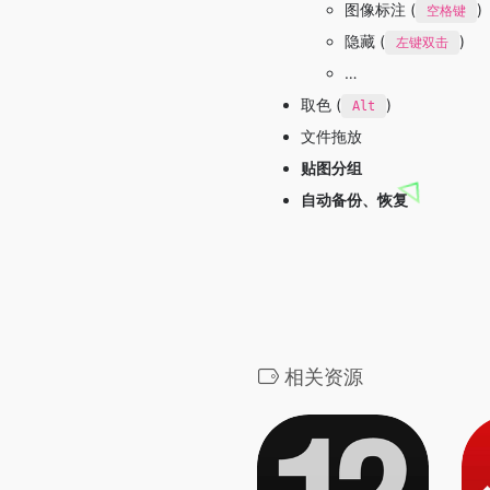
图像标注 (
)
空格键
隐藏 (
)
左键双击
…
取色 (
)
Alt
文件拖放
贴图分组
自动备份、恢复
相关资源