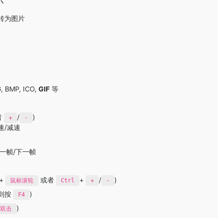
示
转为图片
BMP, ICO,
GIF
等
者
/
)
+
-
速/减速
上一帧/下一帧
+
或者
+
/
)
鼠标滚轮
Ctrl
+
-
消则按
)
F4
)
双击