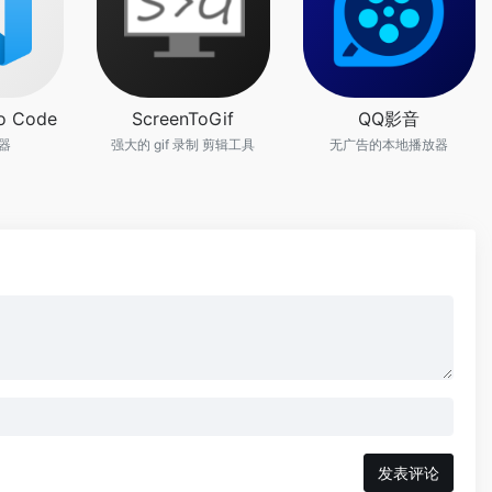
io Code
ScreenToGif
QQ影音
器
强大的 gif 录制 剪辑工具
无广告的本地播放器
发表评论