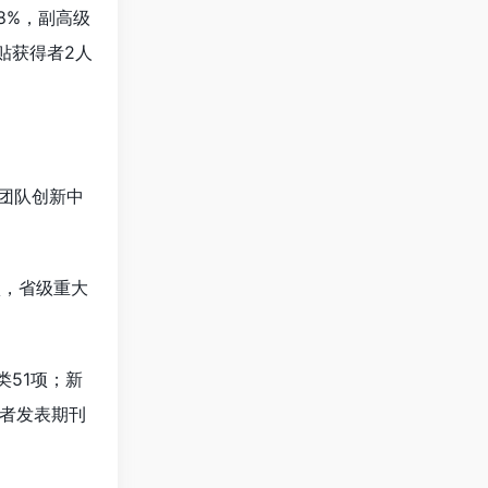
8%，副高级
贴获得者2人
士团队创新中
项，省级重大
类51项；新
作者发表期刊