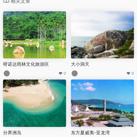
相关文章
呀诺达雨林文化旅游区
大小洞天
0
0
分界洲岛
东方夏威夷-亚龙湾