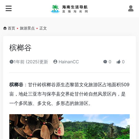
首页
•
旅游景点
•
正文
槟榔谷
1年前 (2025)更新
HainanCC
0
0
槟榔谷
：甘什岭槟榔谷原生态黎苗文化旅游区占地面积509
亩，地处三亚市与保亭县交界处甘什岭自然风景区内，是
一个多民族、多文化、多形态的旅游区。