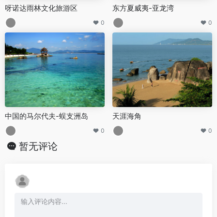
呀诺达雨林文化旅游区
东方夏威夷-亚龙湾
0
0
中国的马尔代夫-蜈支洲岛
天涯海角
0
0
暂无评论